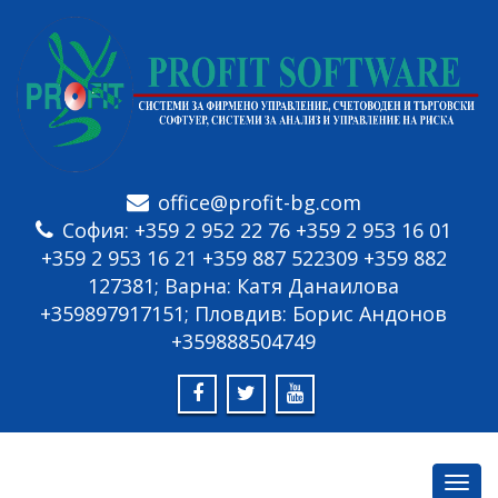
office@profit-bg.com
София: +359 2 952 22 76 +359 2 953 16 01
+359 2 953 16 21 +359 887 522309 +359 882
127381; Варна: Катя Данаилова
+359897917151; Пловдив: Борис Андонов
+359888504749
Toggl