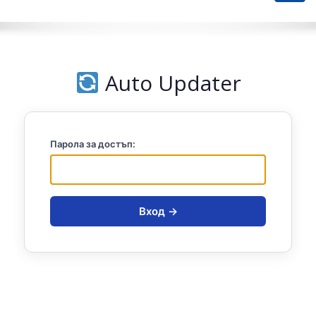
navig
Auto Updater
Парола за достъп:
Вход →