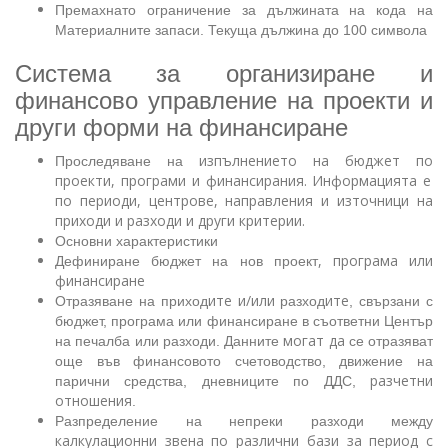
Премахнато ограничение за дължината на кода на
Материалните запаси. Текуща дължина до 100 символа
Система за организиране и
финансово управление на проекти и
други форми на финансиране
изпълнението
на
бюджет
по
Проследяване на
проекти, програми и финансирания
.
Информацията е
по периоди, центрове, направления и източници на
приходи и разходи и други критерии.
Основни характеристики
,
програма или
Дефиниране бюджет на нов проект
финансиране
ите
и/или
ите
Отразяване на приход
разход
, свързани с
бюджет, програма или финансиране в съответни Център
могат да
на печалба или разходи. Данните
се отразяват
още във финансовото счетоводство, движение на
разчетни
парични средства, дневниците по ДДС,
отношения
.
Разпределение на непреки разходи между
калкулационни
звена
по различни бази
за период с