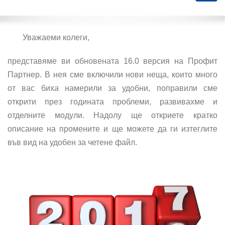
navig
Уважаеми колеги,
представяме ви обновената 16.0 версия на Профит
Партнер. В нея сме включили нови неща, които много
от вас биха намерили за удобни, поправили сме
открити през годината проблеми, развивахме и
отделните модули. Надолу ще откриете кратко
описание на промените и ще можете да ги изтеглите
във вид на удобен за четене файл.