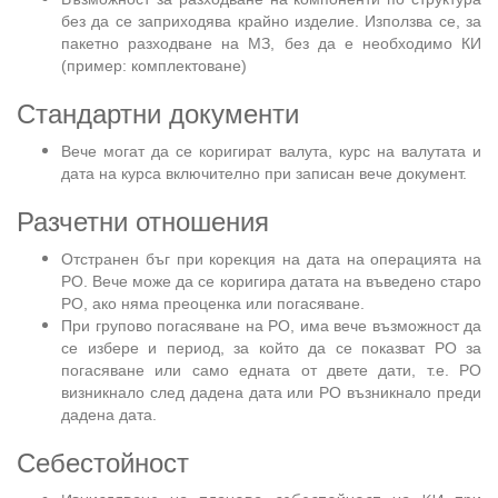
без да се заприходява крайно изделие. Използва се, за
пакетно разходване на МЗ, без да е необходимо КИ
(пример: комплектоване)
Стандартни документи
Вече могат да се коригират валута, курс на валутата и
дата на курса включително при записан вече документ.
Разчетни отношения
Отстранен бъг при корекция на дата на операцията на
РО. Вече може да се коригира датата на въведено старо
РО, ако няма преоценка или погасяване.
При групово погасяване на РО, има вече възможност да
се избере и период, за който да се показват РО за
погасяване или само едната от двете дати, т.е. РО
визникнало след дадена дата или РО възникнало преди
дадена дата.
Себестойност