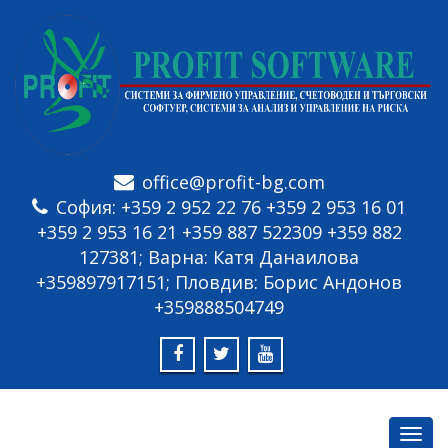
office@profit-bg.com
София: +359 2 952 22 76 +359 2 953 16 01
+359 2 953 16 21 +359 887 522309 +359 882
127381; Варна: Катя Данаилова
+359897917151; Пловдив: Борис Андонов
+359888504749
Toggl