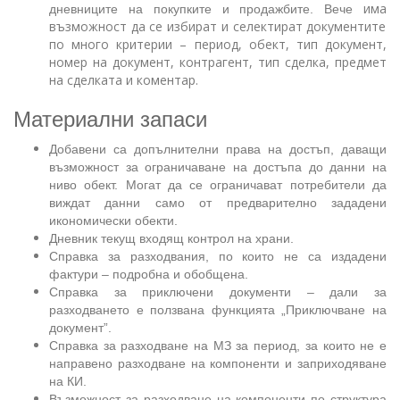
има
дневниците на покупките и продажбите. Вече
възможност да се избират и селектират документите
по много критерии – период, обект, тип документ,
номер на документ, контрагент, тип сделка, предмет
на сделката и коментар.
Материални запаси
Добавени са допълнителни права на достъп, даващи
възможност за ограничаване на достъпа до данни на
ниво обект. Могат да се ограничават потребители да
виждат данни само от предварително зададени
икономически обекти.
Дневник текущ входящ контрол на храни.
Справка за разходвания, по които не са издадени
фактури – подробна и обобщена.
Справка за приключени документи – дали за
разходването е ползвана функцията „Приключване на
документ”.
Справка за разходване на МЗ за период, за които не е
направено разходване на компоненти и заприходяване
на КИ.
Възможност за разходване на компоненти по структура