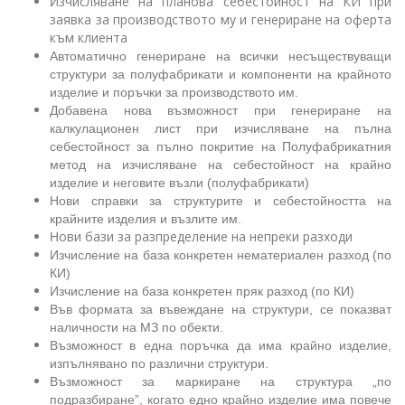
зчисляване на планова себестойност на КИ при
И
заявка за производство
то му и генериране на оферта
към клиента
Автоматично генериране на всички несъществуващи
структури за полуфабрикати и компоненти на крайното
изделие и поръчки за производството им.
Добавена нова възможност при генериране на
калкулационен лист при изчисляване на пълна
себестойност за пълно покритие на Полуфабрикатния
метод на изчисляване на себестойност на крайно
изделие и неговите възли (полуфабрикати)
Нови справки за структурите и себестойността на
крайните изделия и възлите им.
ови бази за разпределение на непреки разходи
Н
Изчисление на база конкретен нематериален разход (по
КИ)
Изчисление на база конкретен пряк разход (по КИ)
Във формата за въвеждане на структури, се показват
наличности на МЗ по обекти.
Възможност в една поръчка да има крайно изделие,
изпълнявано по различни структури.
Възможност за маркиране на структура „по
подразбиране”, когато едно крайно изделие има повече