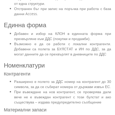
от една структури.
Отстранен бъг при запис на поръчка при работа с база
Access.
данни
Единна форма
Добавен и избор на КЛОН в единната форма при
прехвърляне към ДДС (покупки и продажби).
Възможно е да се работи с локални контрагенти.
Добавени са полета за БУЛСТАТ и ИН по ДДС, за да
могат данните да се прехвърлят в дневниците по ДДС
Номенклатури
Контрагенти
Разширено е полето за ДДС номер на контрагент до 30
символа, за да се събират номера от държави извън ЕС.
При въвеждане на нов контрагент, се проверява дали
вече не е въвеждан контрагент с този булстат и ако
съществува – издава предупредително съобщение
Материални запаси